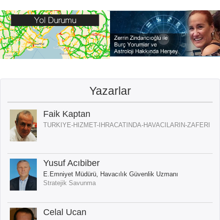
Yazarlar
Faik Kaptan
TURKIYE-HIZMET-IHRACATINDA-HAVACILARIN-ZAFERI
Yusuf Acıbiber
E.Emniyet Müdürü, Havacılık Güvenlik Uzmanı
Stratejik Savunma
Celal Ucan