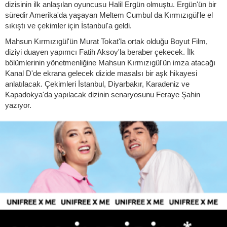
dizisinin ilk anlaşılan oyuncusu Halil Ergün olmuştu. Ergün'ün bir
süredir Amerika'da yaşayan Meltem Cumbul da Kırmızıgül'le el
sıkıştı ve çekimler için İstanbul'a geldi.
Mahsun Kırmızıgül'ün Murat Tokat'la ortak olduğu Boyut Film,
diziyi duayen yapımcı Fatih Aksoy'la beraber çekecek. İlk
bölümlerinin yönetmenliğine Mahsun Kırmızıgül'ün imza atacağı
Kanal D'de ekrana gelecek dizide masalsı bir aşk hikayesi
anlatılacak. Çekimleri İstanbul, Diyarbakır, Karadeniz ve
Kapadokya'da yapılacak dizinin senaryosunu Feraye Şahin
yazıyor.