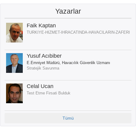
Yazarlar
Faik Kaptan
TURKIYE-HIZMET-IHRACATINDA-HAVACILARIN-ZAFERI
Yusuf Acıbiber
E.Emniyet Müdürü, Havacılık Güvenlik Uzmanı
Stratejik Savunma
Celal Ucan
Test Etme Firsati Bulduk
Tümü