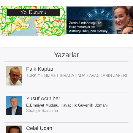
Yazarlar
Faik Kaptan
TURKIYE-HIZMET-IHRACATINDA-HAVACILARIN-ZAFERI
Yusuf Acıbiber
E.Emniyet Müdürü, Havacılık Güvenlik Uzmanı
Stratejik Savunma
Celal Ucan