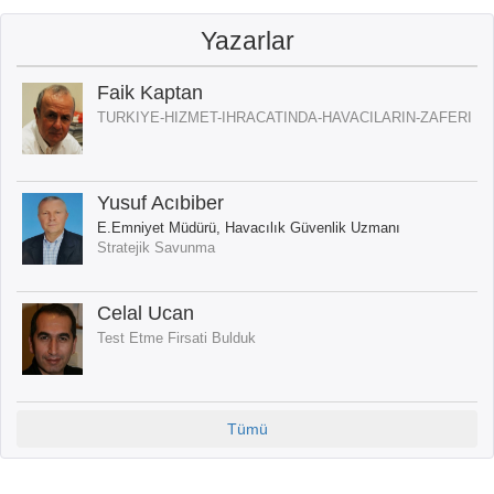
Yazarlar
Faik Kaptan
TURKIYE-HIZMET-IHRACATINDA-HAVACILARIN-ZAFERI
Yusuf Acıbiber
E.Emniyet Müdürü, Havacılık Güvenlik Uzmanı
Stratejik Savunma
Celal Ucan
Test Etme Firsati Bulduk
Tümü