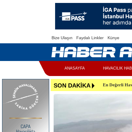
Bize Ulaşın
Faydalı Linkler
Künye
ANASAYFA
HAVACILIK HA
En Değerli Hav
SON DAKİKA
Uçuşlar Aksad
Yunanistan’da 