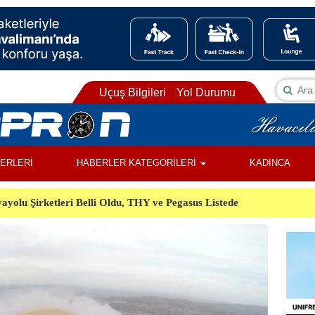
Uçuş Bilgileri
Yol Durumu
BERLERİ
HABERLER KATEGORİLERİ
KADINCA
ayolu Şirketleri Belli Oldu, THY ve Pegasus Listede
ı, Almanya’da Havalimanında Şüpheli Cisim Alarmı
Orman Yangınında Görevli 2 Helikopter Havada Çarpıştı