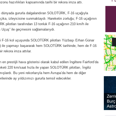
onu hazırlıkları kapsamında tarihi bir rekora imza attı.
 ve dünyada gururla dalgalandıran SOLOTÜRK, F-16 uçağıyla
lçika, izleyicisine sunmaktaydı. Hareketin zorluğu; F-16 uçağının
RK pilotları tarafından 13 tonluk F-16 uçağının 210 km/h ile
 Uçuş” ile geçmesini sağlamalarıydı.
keti F-16 kol uçuşunda SOLOTÜRK pilotları Yüzbaşı Erhan Günar
) ile yapmayı başararak hem SOLOTÜRK tarihinde, hem de F-16
ir rekora imza attılar.
 prestijli hava gösterisi olarak kabul edilen İngiltere Fairford’da
eketi 220 km/saat hızla ile yapan SOLOTÜRK pilotları, İngiliz
mışlardı. Bu yeni rekorlarıyla hem Avrupa’da hem de diğer
rilerinde ay yıldızımızı gururla temsil edecekler.