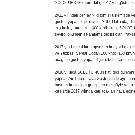
SOLOTÜRK Gösteri Ekibi, 2017 yılı gösteri sez
2011 yılından beri ay yıldızımızı ülkemizde
gösteri yapan diğer ülkeler ABD, Hollanda, Be
iniş kalkış sürati bile 300 km/h iken, SOLOTÜ
seyirci önünden selamlama geçişi olan “Yavaş
2017 yılı hazırlıkları kapsamında aynı hare
ve Yüzbaşı Serdar Doğan 100 knot (180 km/h
uçağı ile gösteri yapan diğer ülkeler tarihinde b
2016 yılında SOLOTÜRK’ün katıldığı dünyanın en
yapılan Air Tattoo Hava Gösterisinde aynı har
basınında oldukça geniş çapta övgüyle yer al
kıtalarda 2017 yılında katılacakları hava göste