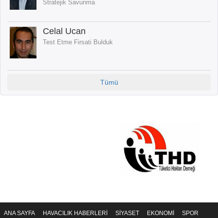
Stratejik Savunma
Celal Ucan
Test Etme Firsati Bulduk
Tümü
ANA SAYFA
HAVACILIK HABERLERİ
SİYASET
EKONOMİ
SPOR