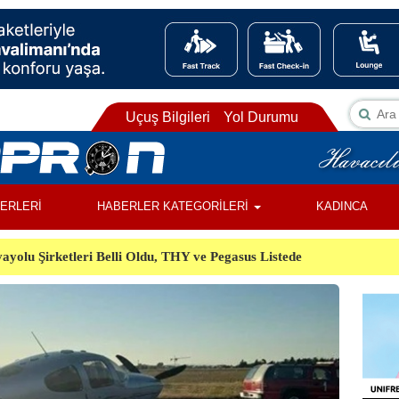
Uçuş Bilgileri
Yol Durumu
BERLERİ
HABERLER KATEGORİLERİ
KADINCA
ayolu Şirketleri Belli Oldu, THY ve Pegasus Listede
ı, Almanya’da Havalimanında Şüpheli Cisim Alarmı
Orman Yangınında Görevli 2 Helikopter Havada Çarpıştı