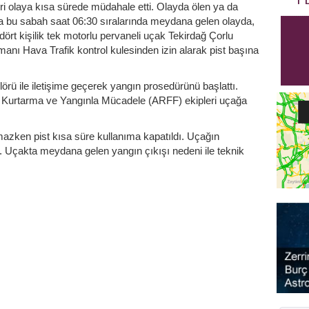
i olaya kısa sürede müdahale etti. Olayda ölen ya da
a bu sabah saat 06:30 sıralarında meydana gelen olayda,
dört kişilik tek motorlu pervaneli uçak Tekirdağ Çorlu
anı Hava Trafik kontrol kulesinden izin alarak pist başına
lörü ile iletişime geçerek yangın prosedürünü başlattı.
 Kurtarma ve Yangınla Mücadele (ARFF) ekipleri uçağa
azken pist kısa süre kullanıma kapatıldı. Uçağın
dı. Uçakta meydana gelen yangın çıkışı nedeni ile teknik