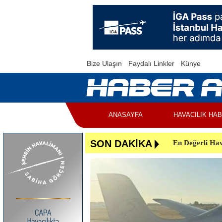
Bize Ulaşın
Faydalı Linkler
Künye
ANASAYFA
HAVACILIK HA
En Değerli Hav
SON DAKİKA
Uçuşlar Aksad
Yunanistan’da 