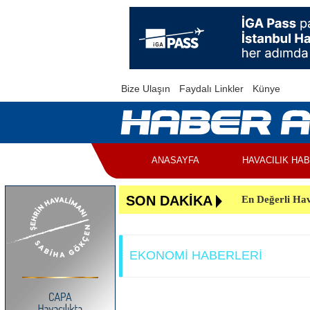
Bize Ulaşın
Faydalı Linkler
Künye
ANASAYFA
HAVACILIK HA
En Değerli Hav
SON DAKİKA
Uçuşlar Aksad
Yunanistan’da 
EKONOMİ HABERLERİ