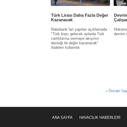
Türk Lirası Daha Fazla Değer
Devrim
Kazanacak
Çalışan
Rabobank`tan yapılan açıklamada
Hükümet
"Türk lirası gelecek aylarda Türk
devrim n
varlıklarına sermaye akışının
desteği ile değer kazanacak"
ifadeleri kullanıldı.
« Önceki Sa
ANA SAYFA
HAVACILIK HABERLERİ