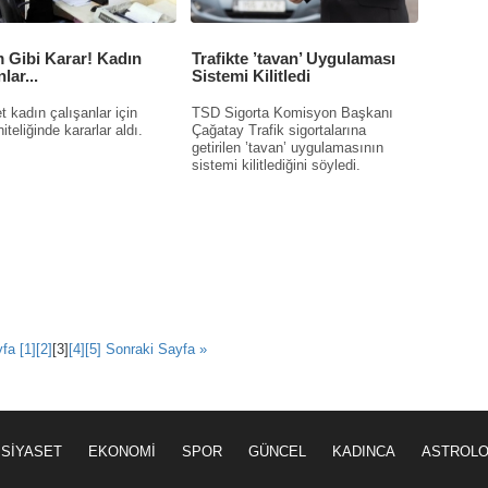
 Gibi Karar! Kadın
Trafikte ’tavan’ Uygulaması
lar...
Sistemi Kilitledi
 kadın çalışanlar için
TSD Sigorta Komisyon Başkanı
iteliğinde kararlar aldı.
Çağatay Trafik sigortalarına
getirilen ’tavan’ uygulamasının
sistemi kilitlediğini söyledi.
yfa
[1]
[2]
[3]
[4]
[5]
Sonraki Sayfa »
SİYASET
EKONOMİ
SPOR
GÜNCEL
KADINCA
ASTROLO