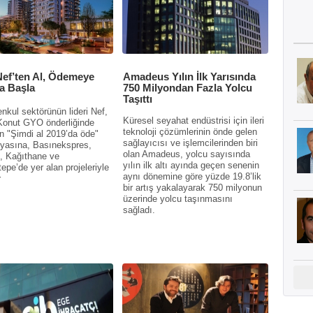
Nef’ten Al, Ödemeye
Amadeus Yılın İlk Yarısında
a Başla
750 Milyondan Fazla Yolcu
Taşıttı
nkul sektörünün lideri Nef,
Küresel seyahat endüstrisi için ileri
onut GYO önderliğinde
teknoloji çözümlerinin önde gelen
n "Şimdi al 2019’da öde"
sağlayıcısı ve işlemcilerinden biri
yasına, Basınekspres,
olan Amadeus, yolcu sayısında
, Kağıthane ve
yılın ilk altı ayında geçen senenin
epe’de yer alan projeleriyle
aynı dönemine göre yüzde 19.8’lik
r
bir artış yakalayarak 750 milyonun
üzerinde yolcu taşınmasını
sağladı.