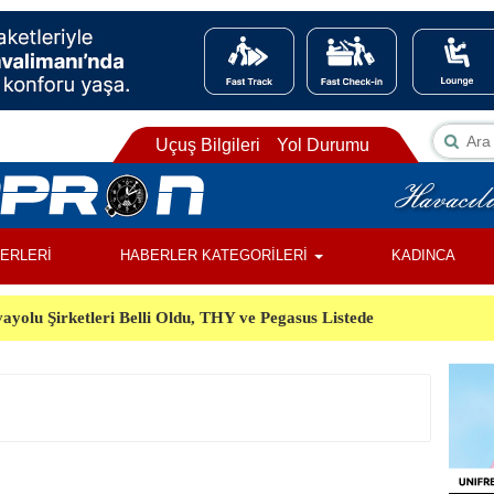
Uçuş Bilgileri
Yol Durumu
BERLERİ
HABERLER KATEGORİLERİ
KADINCA
ayolu Şirketleri Belli Oldu, THY ve Pegasus Listede
ı, Almanya’da Havalimanında Şüpheli Cisim Alarmı
Orman Yangınında Görevli 2 Helikopter Havada Çarpıştı