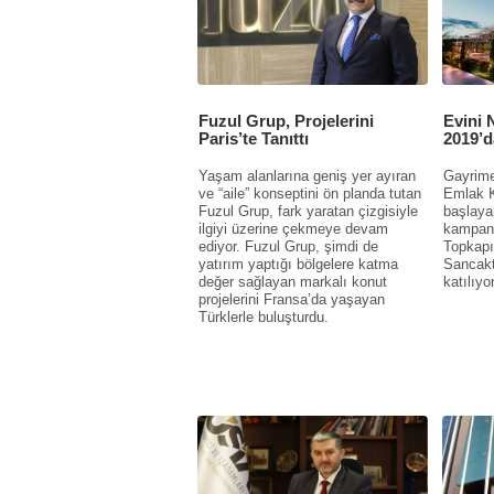
Fuzul Grup, Projelerini
Evini 
Paris’te Tanıttı
2019’d
Yaşam alanlarına geniş yer ayıran
Gayrime
ve “aile” konseptini ön planda tutan
Emlak K
Fuzul Grup, fark yaratan çizgisiyle
başlaya
ilgiyi üzerine çekmeye devam
kampan
ediyor. Fuzul Grup, şimdi de
Topkapı
yatırım yaptığı bölgelere katma
Sancakt
değer sağlayan markalı konut
katılıyo
projelerini Fransa’da yaşayan
Türklerle buluşturdu.