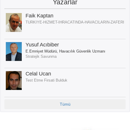
Yazarlar
Faik Kaptan
TURKIYE-HIZMET-IHRACATINDA-HAVACILARIN-ZAFERI
Yusuf Acıbiber
E.Emniyet Müdürü, Havacılık Güvenlik Uzmanı
Stratejik Savunma
Celal Ucan
Test Etme Firsati Bulduk
Tümü