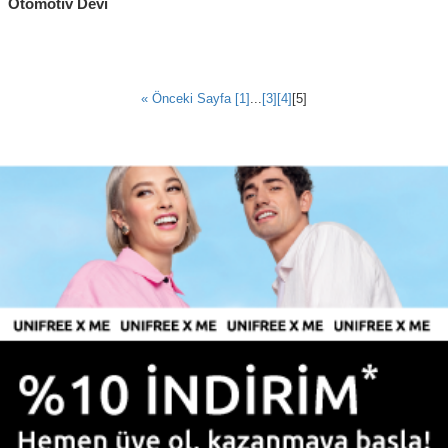
Otomotiv Devi
« Önceki Sayfa
[1]
...
[3]
[4]
[5]